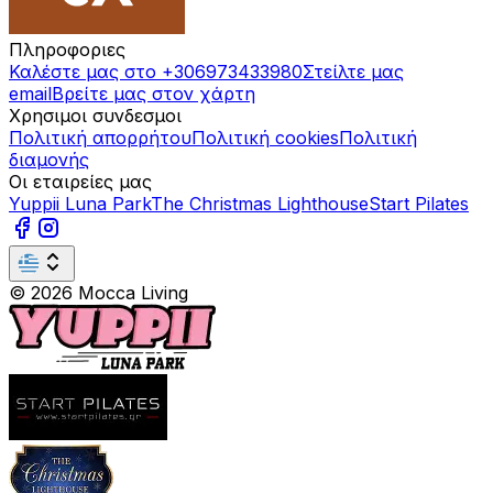
Πληροφοριες
Καλέστε μας στο +306973433980
Στείλτε μας
email
Βρείτε μας στον χάρτη
Χρησιμοι συνδεσμοι
Πολιτική απορρήτου
Πολιτική cookies
Πολιτική
διαμονής
Οι εταιρείες μας
Yuppii Luna Park
The Christmas Lighthouse
Start Pilates
©
2026
Mocca Living