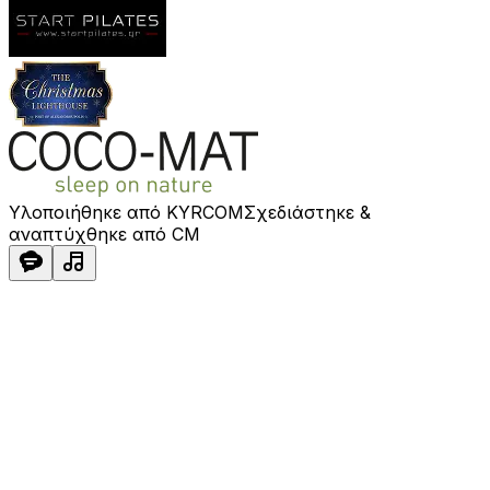
Υλοποιήθηκε από KYRCOM
Σχεδιάστηκε &
αναπτύχθηκε από CM